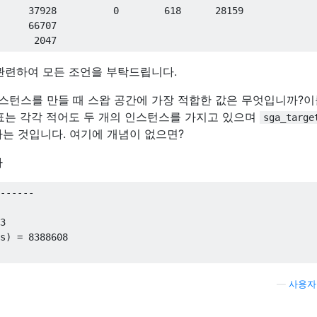
37928
0
618
28159
66707
2047
관련하여 모든 조언을 부탁드립니다.
인스턴스를 만들 때 스왑 공간에 가장 적합한 값은 무엇입니까?이
표는 각각 적어도 두 개의 인스턴스를 가지고 있으며
sga_targe
하는 것입니다. 여기에 개념이 없으면?
다
------
3
s
)
=
8388608
—
사용자 