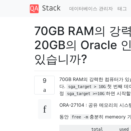
데이터베이스 관리자
태그
70GB RAM의 
20GB의 Oracl
있습니까?
70GB RAM의 강력한 컴퓨터가 있습
9
다.
첫 번째 데
sga_target > 10G
정
하면 시작할
sga_target >=10G
ORA-27104 : 공유 메모리의 
동안
충분히 memeory
free -m
             total       used 