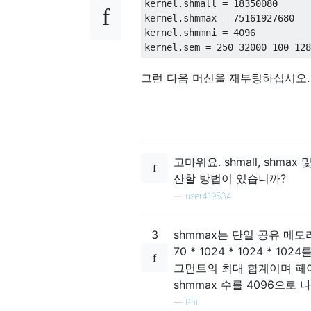
kernel
.
shmall 
=
18350080
kernel
.
shmmax 
=
75161927680
kernel
.
shmmni 
=
4096
kernel
.
sem 
=
250
32000
100
128
그런 다음 머신을 재부팅하십시오.
고마워요. shmall, shm
산할 방법이 있습니까?
—
user419534
3
shmmax는 단일 공유 메모
70 * 1024 * 1024 *
그먼트의 최대 합계이며 페이
shmmax 수를 4096으로
—
Phil