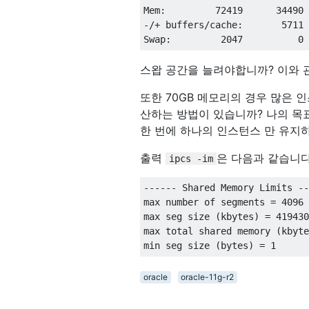
Mem
:
72419
34490
-/+
 buffers
/
cache
:
5711
Swap
:
2047
0
스왑 공간을 늘려야합니까? 이와 
또한 70GB 메모리의 경우 많은 
산하는 방법이 있습니까? 나의 목
한 번에 하나의 인스턴스 만 유지
출력
은 다음과 같습니
ipcs -im
------ Shared Memory Limits --
max number 
of
 segments 
=
4096
max seg size 
(
kbytes
)
=
419430
max total shared memory 
(
kbyte
min seg size 
(
bytes
)
=
1
oracle
oracle-11g-r2