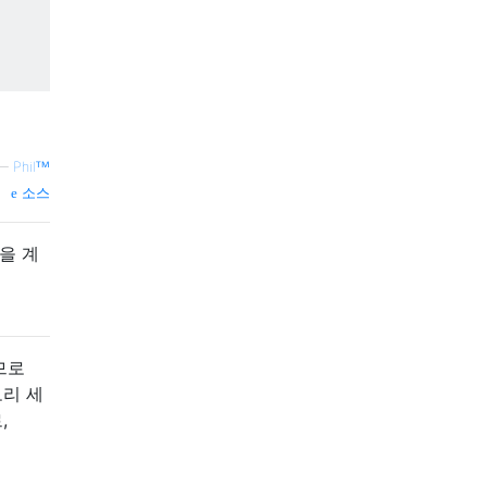
—
Philᵀᴹ
소스
값을 계
므로
모리 세
,