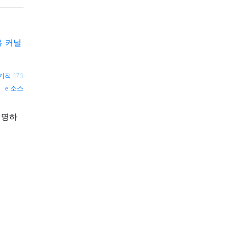
 용 커널
기적 173
소스
설명하