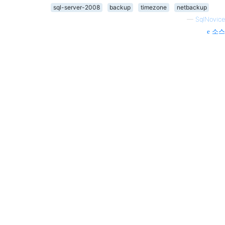
sql-server-2008
backup
timezone
netbackup
—
SqlNovice
소스