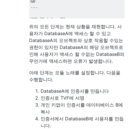
---
USE
[
DatabaseB
];
위의 모든 단계는 현재 상황을 재현합니다. 사
CREATE
TABLE
 dbo
.[
LotsOfValues
]
용자가 DatabaseA에 액세스 할 수 있고
(
DatabaseA의 오브젝트와 상호 작용할 수있는
[
LotsOfValuesID
]
 INT 
IDENTITY
(
1
,
1
)
NO
권한이 있지만 DatabaseA의 해당 오브젝트로
CONSTRAINT
[
PK_LotsOfValues
]
PRIMA
인해 사용자가 액세스 할 수없는 DatabaseB의
[
SomeValue
]
무언가에 액세스하면 오류가 발생합니다.
);
아래 단계는 모듈 노래를 설정합니다. 다음을
INSERT
INTO
 dbo
.[
LotsOfValues
]
VALUES
수행합니다.
(
1
),
(
10
),
(
100
),
(
1000
);
GO

DatabaseA에 인증서를 만듭니다
인증서로 TVF에 서명
---
개인 키없이 인증서를 데이터베이스 B에
USE
[
DatabaseA
];
복사
인증서에서 DatabaseB에 사용자를 만듭
SELECT
*
FROM
 dbo
.[
DataFromOtherDB
]();
니다.