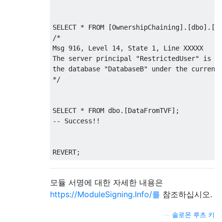
SELECT
*
FROM
[
OwnershipChaining
].[
dbo
].[
L
/*

Msg 916, Level 14, State 1, Line XXXXX

The server principal "RestrictedUser" is no
the database "DatabaseB" under the current 
*/
SELECT
*
FROM
 dbo
.[
DataFromTVF
];
-- Success!!
REVERT
;
모듈 서명에 대한 자세한 내용은
https://ModuleSigning.Info/를
참조하십시오.
—
솔로몬 루츠 키