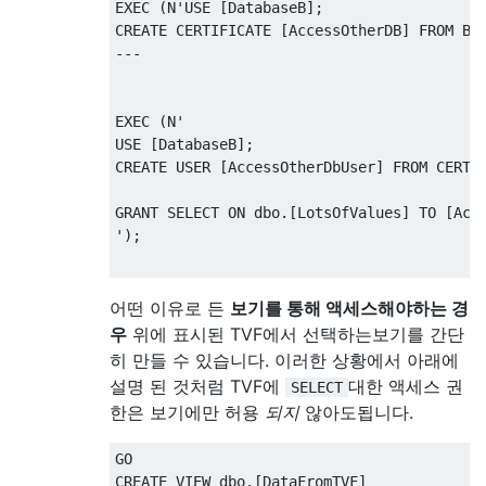
EXEC
(
N
'USE [DatabaseB];

CREATE CERTIFICATE [AccessOtherDB] FROM BI
---
EXEC
(
N
'

USE [DatabaseB];

CREATE USER [AccessOtherDbUser] FROM CERTIF
GRANT SELECT ON dbo.[LotsOfValues] TO [Acce
'
);
---
어떤 이유로 든
보기를 통해 액세스해야하는 경
우
위에 표시된 TVF에서 선택하는보기를 간단
히 만들 수 있습니다. 이러한 상황에서 아래에
EXECUTE
AS
 LOGIN 
=
'RestrictedUser'
;
설명 된 것처럼 TVF에
대한 액세스 권
SELECT
한은 보기에만 허용
되지
않아도됩니다.
SELECT
*
FROM
 dbo
.[
DataFromOtherDB
]();
-- Success!!
CREATE
VIEW
 dbo
.[
DataFromTVF
]