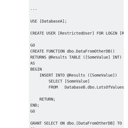
---
USE
[
DatabaseA
];
CREATE
USER
[
RestrictedUser
]
FOR
 LOGIN 
[
Re
CREATE
FUNCTION
 dbo
.
DataFromOtherDB
()
RETURNS 
@
Results 
TABLE
([
SomeValue
]
 INT
)
AS
BEGIN
INSERT
INTO
@
Results 
([
SomeValue
])
SELECT
[
SomeValue
]
FROM
   DatabaseB
.
dbo
.
LotsOfValues
;
RETURN
;
END
;
GO

GRANT
SELECT
ON
 dbo
.[
DataFromOtherDB
]
TO
[