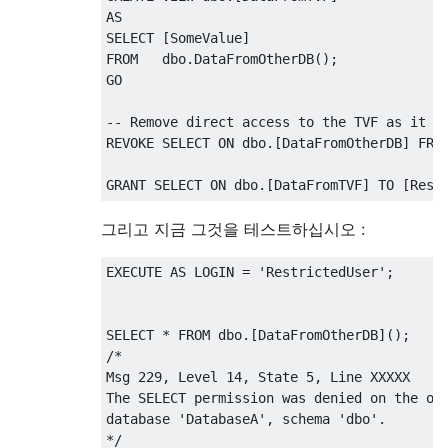
SELECT
*
FROM
[
DatabaseB
].[
dbo
].[
LotsOfVal
AS
/*

SELECT
[
SomeValue
]
Msg 916, Level 14, State 1, Line XXXXX

FROM
   dbo
.
DataFromOtherDB
();
The server principal "RestrictedUser" is no
GO

the database "DatabaseB" under the current 
*/
-- Remove direct access to the TVF as it i
REVOKE
SELECT
ON
 dbo
.[
DataFromOtherDB
]
FRO
REVERT
;
GRANT
SELECT
ON
 dbo
.[
DataFromTVF
]
TO
[
Rest
그리고 지금 그것을 테스트하십시오 :
EXECUTE
AS
 LOGIN 
=
'RestrictedUser'
;
SELECT
*
FROM
 dbo
.[
DataFromOtherDB
]();
/*

Msg 229, Level 14, State 5, Line XXXXX

The SELECT permission was denied on the obj
database 'DatabaseA', schema 'dbo'.

*/