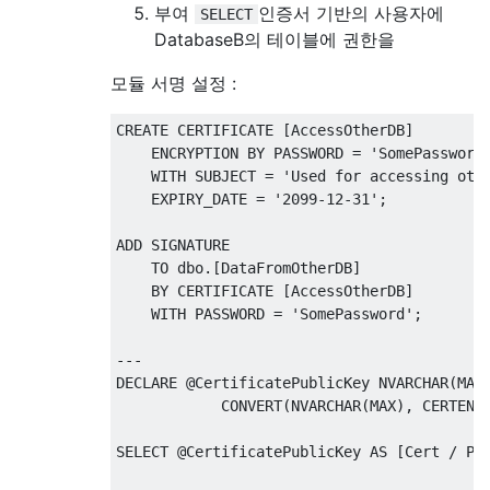
부여
인증서 기반의 사용자에
SELECT
DatabaseB의 테이블에 권한을
EXECUTE
AS
 LOGIN 
=
'RestrictedUser'
;
모듈 서명 설정 :
SELECT
*
FROM
 dbo
.[
DataFromOtherDB
]();
/*

CREATE
 CERTIFICATE 
[
AccessOtherDB
]
Msg 916, Level 14, State 1, Line XXXXX

    ENCRYPTION 
BY
 PASSWORD 
=
'SomePassword
The server principal "RestrictedUser" is no
WITH
 SUBJECT 
=
'Used for accessing oth
the database "DatabaseB" under the current 
    EXPIRY_DATE 
=
'2099-12-31'
;
*/
ADD
 SIGNATURE

REVERT
;
TO
 dbo
.[
DataFromOtherDB
]
BY
 CERTIFICATE 
[
AccessOtherDB
]
WITH
 PASSWORD 
=
'SomePassword'
;
---
DECLARE
@
CertificatePublicKey NVARCHAR
(
MAX
CONVERT
(
NVARCHAR
(
MAX
),
 CERTENC
SELECT
@
CertificatePublicKey 
AS
[
Cert 
/
 Pu