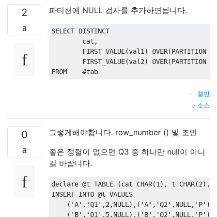
파티션에 NULL 검사를 추가하면됩니다.
2
SELECT
DISTINCT
        cat
,
        FIRST_VALUE
(
val1
)
OVER
(
PARTITION
B
        FIRST_VALUE
(
val2
)
OVER
(
PARTITION
B
FROM
#
tab
—
켈빈
소스
그렇게해야합니다. row_number () 및 조인
0
좋은 정렬이 없으면 Q3 중 하나만 null이 아니
길 바랍니다.
declare
@
t 
TABLE
(
cat CHAR
(
1
),
 t CHAR
(
2
),
 
INSERT
INTO
@
t 
VALUES
(
'A'
,
'Q1'
,
2
,
NULL
),(
'A'
,
'Q2'
,
NULL
,
'P'
),
(
'B'
,
'Q1'
,
5
,
NULL
),(
'B'
,
'Q2'
,
NULL
,
'P'
),