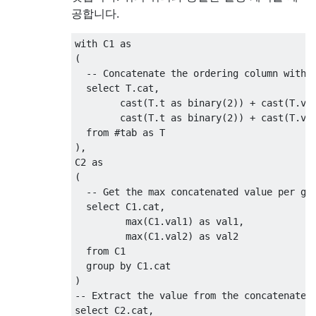
공합니다.
with
 C1 
as
(
-- Concatenate the ordering column with 
select
 T
.
cat
,
        cast
(
T
.
t 
as
 binary
(
2
))
+
 cast
(
T
.
va
        cast
(
T
.
t 
as
 binary
(
2
))
+
 cast
(
T
.
va
from
#
tab 
as
),
C2 
as
(
-- Get the max concatenated value per gr
select
 C1
.
cat
,
         max
(
C1
.
val1
)
as
 val1
,
         max
(
C1
.
val2
)
as
 val2

from
 C1

group
by
 C1
.
)
-- Extract the value from the concatenated
select
 C2
.
cat
,