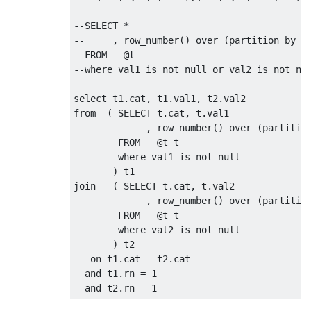
--SELECT *
--     , row_number() over (partition by c
--FROM   @t
--where val1 is not null or val2 is not nu
select
 t1
.
cat
,
 t1
.
val1
,
 t2
.
from
(
SELECT
 t
.
cat
,
 t
.
val1

,
 row_number
()
over
(
partitio
FROM
@
t t

where
 val1 
is
not
null
)
join
(
SELECT
 t
.
cat
,
 t
.
val2

,
 row_number
()
over
(
partitio
FROM
@
t t

where
 val2 
is
not
null
)
 t2

on
 t1
.
cat 
=
 t2
.
cat

and
 t1
.
rn 
=
1
and
 t2
.
rn 
=
1