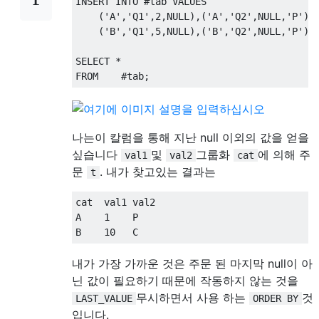
INSERT
INTO
#
tab 
VALUES
(
'A'
,
'Q1'
,
2
,
NULL
),(
'A'
,
'Q2'
,
NULL
,
'P'
),
(
'B'
,
'Q1'
,
5
,
NULL
),(
'B'
,
'Q2'
,
NULL
,
'P'
),
SELECT
*
FROM
#
tab
;
나는이 칼럼을 통해 지난 null 이외의 값을 얻을
싶습니다
및
그룹화
에 의해 주
val1
val2
cat
문
. 내가 찾고있는 결과는
t
cat  val1 val2

A    
1
    P

B    
10
   C
내가 가장 가까운 것은 주문 된 마지막 null이 아
닌 값이 필요하기 때문에 작동하지 않는 것을
무시하면서 사용 하는
것
LAST_VALUE
ORDER BY
입니다.