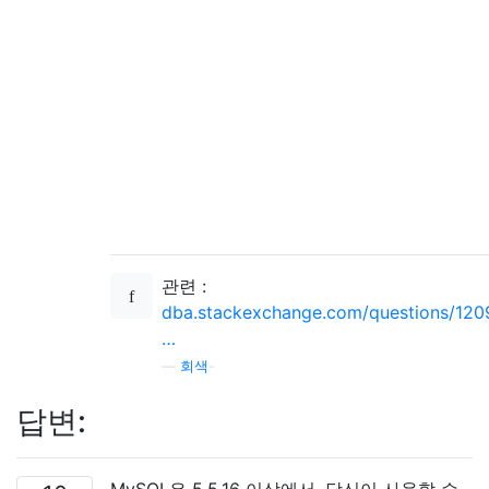
관련 :
dba.stackexchange.com/questions/120
…
—
회색-
답변: