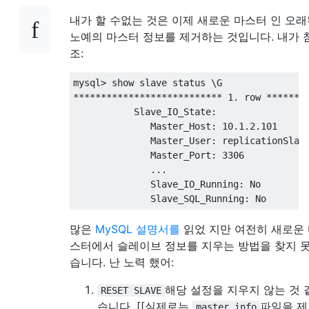
내가 할 수없는 것은 이제 새로운 마스터 인 오
노예의 마스터 정보를 제거하는 것입니다. 내가 
조:
mysql
>
 show slave status 
\
***************************
1.
row
*******
           Slave_IO_State
:
              Master_Host
:
10.1.2.101
              Master_User
:
 replicationSlave
              Master_Port
:
3306
...
              Slave_IO_Running
:
 No

              Slave_SQL_Running
:
 No
많은
MySQL 설명서를
읽었 지만 여전히 새로운
스터에서 슬레이브 정보를 지우는 방법을 찾지 
습니다. 난 노력 했어:
해당 설정을 지우지 않는 것 
RESET SLAVE
습니다. [[실제로는
파일을 제
master.info