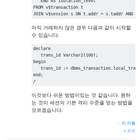
END
AS
FROM
 v
$
transaction
JOIN
 v
$
session s 
ON
 t
.
addr 
=
 s
.
taddr 
AND
 s
아직 거래하지 않은 경우 다음과 같이 시작할
수 있습니다.
declare
   trans_id Varchar2
(
100
);
begin
   trans_id 
:=
 dbms_transaction
.
local_tran
end
;
/
이것보다 쉬운 방법이있는 것 같습니다. 원하
는 것이 세션의 기본 격리 수준을 얻는 방법을
모르겠습니다.
—
리 리펠
소스