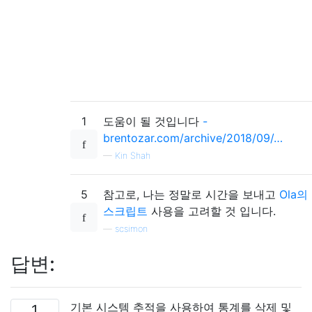
 ORDER BY p.row_count DESC, s.NAME, t.NAME
----------------Check fragmentation-------
DECLARE
    -- Separate table to keep track of onl
    @FragmentationWorkingList TABLE (Reind
INSERT INTO @FragmentationWorkingList (Rei
1
도움이 될 것입니다
-
SELECT r.ReindexId
  FROM Dba.ReindexList AS r
brentozar.com/archive/2018/09/…
-- Skip fragmentation check for this speci
—
Kin Shah
  LEFT JOIN Dba.ReindexSetting AS st
    ON st.DatabaseName = db_name()
5
참고로, 나는 정말로 시간을 보내고
Ola의
   AND st.SchemaName = r.SchemaName
   AND st.TableName = r.TableName
스크립트
사용을 고려할 것 입니다.
   AND st.IndexName IS NULL
—
scsimon
  LEFT JOIN Dba.ReindexSetting AS si
    ON si.DatabaseName = db_name()
답변:
   AND si.SchemaName = r.SchemaName
   AND si.TableName = r.TableName
   AND si.IndexName = r.IndexName
기본 시스템 추적을 사용하여 통계를 삭제 및
1
 WHERE r.IsFragmentationChecked = '
N
'