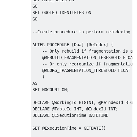
END
GO
SET
 QUOTED_IDENTIFIER 
ON
INSERT
INTO
[
Dba
].[
ReindexLog
]
([
LogMessag
GO
END
--Create procedure to perform reindexing
ALTER
PROCEDURE
[
Dba
].[
ReIndex
]
(
-- Only rebuild if fragmentation is ab
@
REBUILD_FRAGMENTATION_THRESHOLD FLOAT
-- Or only reorganize if fragmentation
@
REORG_FRAGMENTATION_THRESHOLD FLOAT 
=
)
AS
SET
 NOCOUNT 
ON
;
DECLARE
@
WorkingId BIGINT
,
@
ReindexId BIGI
DECLARE
@
TableId INT
,
@
IndexId INT
;
DECLARE
@
ExecutionTime DATETIME
SET
@
ExecutionTime 
=
 GETDATE
()