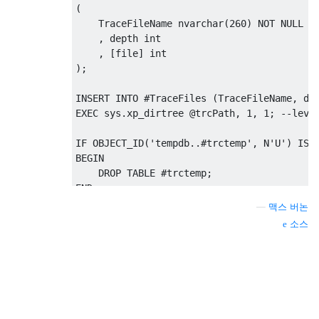
(
WHERE
 ReindexId 
=
@
ReindexId
;
    TraceFileName nvarchar(260) NOT NULL
    , depth int
UPDATE
 r
    , [file] int
SET
 Fragmentation 
=
 p
.
avg_fragmenta
);
FROM
 Dba
.
ReindexList 
AS
 r
-- Use LIMITED for fastest scan
INSERT INTO #TraceFiles (TraceFileName, de
INNER
JOIN
 sys
.
dm_db_index_physical_s
EXEC sys.xp_dirtree @trcPath, 1, 1; --leve
-- Should only return one row for 
ON
1
=
1
IF OBJECT_ID('
tempdb
..#
trctemp
', N'
U
') IS 
WHERE
 r
.
ReindexId 
=
@
ReindexId
;
BEGIN
    DROP TABLE #trctemp;
UPDATE
 Dba
.
ReindexList
END
SET
 IsFragmentationChecked 
=
'Y'
,
 F
WHERE
 ReindexId 
=
@
ReindexId
;
—
맥스 버논
DECLARE cur CURSOR LOCAL FORWARD_ONLY STAT
소스
FOR
SELECT
@
ReindexId 
=
 min
(
w
.
ReindexId
)
SELECT @trcPath + N'
\
' + TraceFileName 
FROM
@
FragmentationWorkingList 
AS
 w
FROM #TraceFiles tf
WHERE
 w
.
ReindexId 
>
@
ReindexId
;
WHERE tf.TraceFileName LIKE '
log_
%
'
END
    AND tf.depth = 1
    AND tf.[file] = 1
------------------------------Reindex-----