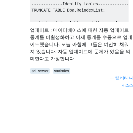
-------------Identify tables--------------
TRUNCATE
TABLE
 Dba
.
ReindexList
;
-- List all the tables and their indexes i
-- in order to do the largest tables first
업데이트 : 데이터베이스에 대한 자동 업데이트
INSERT
INTO
 Dba
.
ReindexList 
(
SchemaName
,
 T
통계를 비활성화하고 어제 통계를 수동으로 업데
SELECT
 s
.
NAME 
AS
[
SchemaName
],
 t
.
NAME 
AS
[
이트했습니다. 오늘 아침에 그들은 여전히 ​​채워
FROM
 sys
.
schemas 
AS
 s
져 있습니다. 자동 업데이트에 문제가 있음을 의
INNER
JOIN
 sys
.
tables 
AS
 t
미한다고 가정합니다.
ON
 t
.
schema_id 
=
 s
.
schema_id
INNER
JOIN
 sys
.
indexes 
AS
 i
sql-server
statistics
ON
 i
.
object_id 
=
 t
.
object_id
—
팀 비타 나
INNER
JOIN
 sys
.
dm_db_partition_stats 
AS
 p
ON
 p
.
object_id 
=
 i
.
object_id
소스
AND
 p
.
index_id 
=
 i
.
index_id
-- Ignore heaps because they can't be rebu
WHERE
 i
.
type_desc 
!=
'HEAP'
-- Skip individual schemas owned by do
AND
 charindex
(
'\', s.NAME) = 0
    -- Skip DBA schema
   AND s.NAME != '
Dba
'