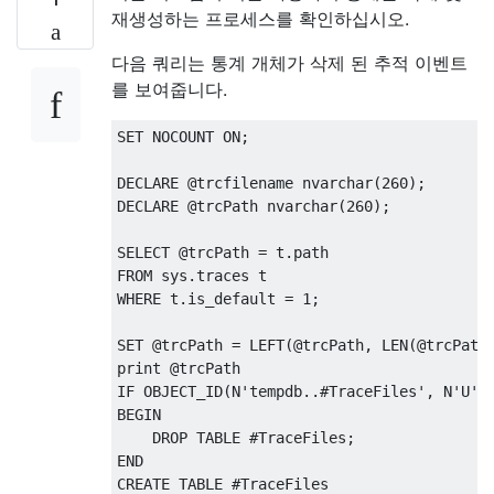
재생성하는 프로세스를 확인하십시오.
   AND r.IsReindexed = '
N
'
    -- Index setting overrides table setti
다음 쿼리는 통계 개체가 삭제 된 추적 이벤트
   AND coalesce(si.SkipFragmentationCheck,
를 보여줍니다.
 ORDER BY r.ReindexId;
SET
 NOCOUNT 
ON
;
SELECT @ReindexId = min(w.ReindexId)
  FROM @FragmentationWorkingList AS w;
DECLARE
@
trcfilename nvarchar
(
260
);
DECLARE
@
trcPath nvarchar
(
260
);
WHILE @ReindexId IS NOT NULL
BEGIN
SELECT
@
trcPath 
=
 t
.
path
    -- Pull IDs into variables because the
FROM
 sys
.
traces t
-- cross-apply values from a JOIN.
WHERE
 t
.
is_default 
=
1
;
SELECT
@
TableId 
=
 r
.
TableId
,
@
IndexId 
FROM
 Dba
.
ReindexList 
AS
 r
SET
@
trcPath 
=
LEFT
(@
trcPath
,
 LEN
(@
trcPath
WHERE
 r
.
ReindexId 
=
@
ReindexId
;
print @trcPath
IF OBJECT_ID(N'
tempdb
..#
TraceFiles
', N'
U
')
-- Load the fragmentation for each ind
BEGIN
-- with duration-tracking so we can fi
    DROP TABLE #TraceFiles;
-- this is really worthwhile.
END
UPDATE
 Dba
.
ReindexList
CREATE TABLE #TraceFiles
SET
 FragmentationCheckStartTime 
=
 g