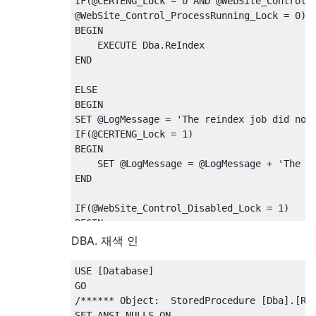
IF
(@
CERTENG_Lock 
=
0
AND
@
WebSite_Control_
@
WebSite_Control_ProcessRunning_Lock 
=
0
)
BEGIN
EXECUTE
 Dba
.
ReIndex
END
ELSE
BEGIN
SET
@
LogMessage 
=
'The reindex job did not
IF
(@
CERTENG_Lock 
=
1
)
BEGIN
SET
@
LogMessage 
=
@
LogMessage 
+
'The C
END
IF
(@
WebSite_Control_Disabled_Lock 
=
1
)
BEGIN
SET
@
LogMessage 
=
@
LogMessage 
+
'The W
DBA. 재색 인
END
USE
[
Database
]
IF
(@
WebSite_Control_ProcessRunning_Lock 
=
GO
BEGIN
/****** Object:  StoredProcedure [Dba].[Re
SET
@
LogMessage 
=
@
LogMessage 
+
'The W
SET
 ANSI_NULLS 
ON