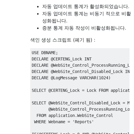
자동 업데이트 통계가 활성화되었습니다.
자동 업데이트 통계는 비동기 적으로 비활
성화됩니다.
증분 통계 자동 작성이 비활성화됩니다.
색인 생성 스크립트 (폐기 됨) :
USE
 DBNAME
;
DECLARE
@
CERTENG_Lock INT
DECLARE
@
WebSite_Control_ProcessRunning_Lo
DECLARE
@
WebSite_Control_Disabled_Lock INT
DECLARE
@
LogMessage VARCHAR
(
1024
)
SELECT
@
CERTENG_Lock 
=
 Lock 
FROM
 applicati
SELECT
@
WebSite_Control_Disabled_Lock 
=
 MA
@
WebSite_Control_ProcessRunning_Loc
FROM
 application
.
WebSite_Control 
WHERE
 Webname 
=
'Reports'