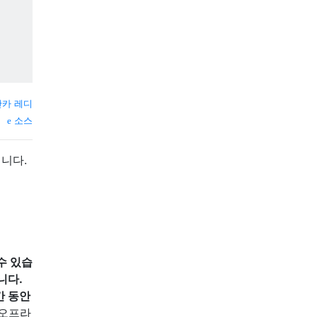
산카 레디
소스
니다.
수 있습
니다.
간 동안
오프라