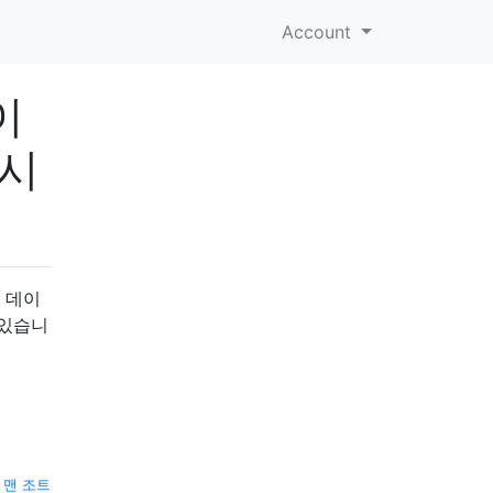
Account
이
가시
우 데이
 있습니
—
맨 조트