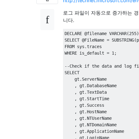
http://technet.microsoft.com/e
로그 파일이 자동으로 증가하는 경
니다.
DECLARE
@
filename VARCHAR
(
255
)
SELECT
@
FileName 
=
 SUBSTRING
(
p
FROM sys.traces   

WHERE is_default = 1;  

--Check if the data and log fi
SELECT 

    gt.ServerName

    , gt.DatabaseName

    , gt.TextData

    , gt.StartTime

    , gt.Success

    , gt.HostName

    , gt.NTUserName

    , gt.NTDomainName

    , gt.ApplicationName

    , gt.LoginName
