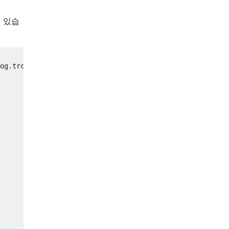
 있습
og
.
trc
'  
