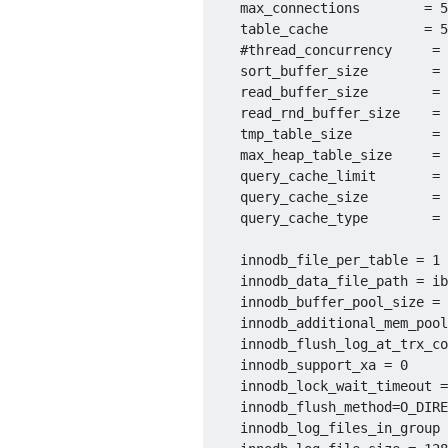
    max_connections        
=
5
    table_cache            
=
5
#
thread_concurrency     
=
    sort_buffer_size        
=
    read_buffer_size        
=
    read_rnd_buffer_size    
=
    tmp_table_size          
=
    max_heap_table_size     
=
    query_cache_limit       
=
    query_cache_size        
=
    query_cache_type        
=
    innodb_file_per_table 
=
1
    innodb_data_file_path 
=
 ib
    innodb_buffer_pool_size 
=
    innodb_additional_mem_pool
    innodb_flush_log_at_trx_co
    innodb_support_xa 
=
0
    innodb_lock_wait_timeout 
=
    innodb_flush_method
=
O_DIRE
    innodb_log_files_in_group 