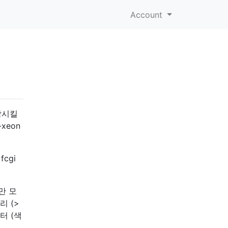
Account
이
장시킬
-xeon
cgi
지만 모
 (>
터 (색