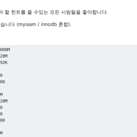
 할 힌트를 줄 수있는 모든 사람들을 좋아합니다.
 (myisam / innodb 혼합).
000
M

28
M

92
K

0
00
M

28
M

0
0
00
M
