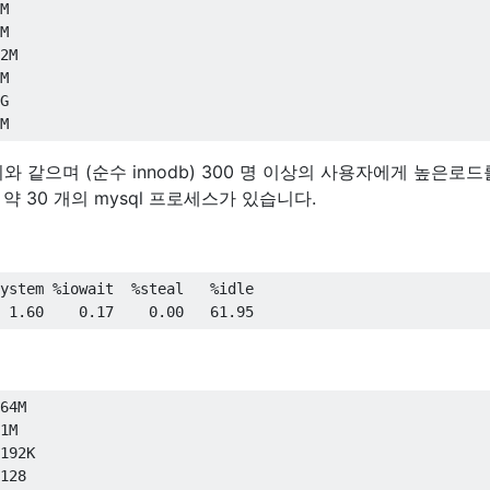
M

M

2
M

M

G

M
 같으며 (순수 innodb) 300 명 이상의 사용자에게 높은로드
 30 개의 mysql 프로세스가 있습니다.
ystem 
%
iowait  
%
steal   
%
idle

1.60
0.17
0.00
61.95
64
M

1
M

192
K

128