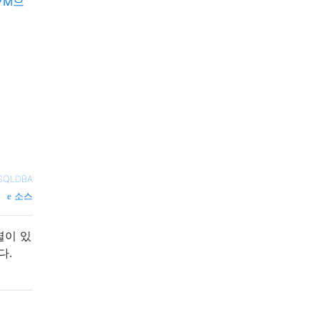
47M으
SQLDBA
소스
열이 있
다.