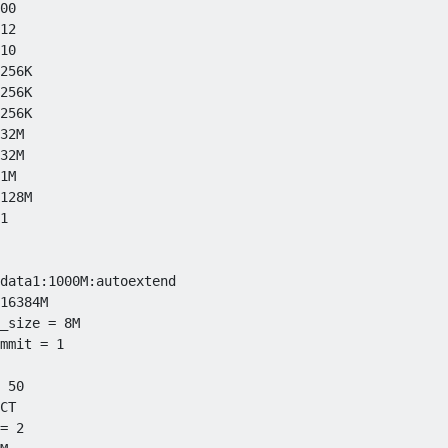
00
12
10
256
K

256
K

256
K

32
M

32
M

1
M

128
M

1
data1
:
1000
M
:
autoextend

16384
M

_size 
=
8
M

mmit 
=
1
50
CT

=
2