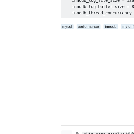
    innodb_log_file_size 
=
128
    innodb_log_buffer_size 
=
8
    innodb_thread_concurrency 
mysql
performance
innodb
my.cnf
흠,
비활