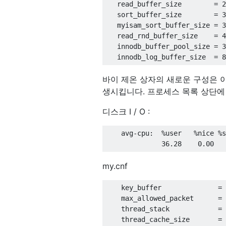
   read_buffer_size        
=
2
   sort_buffer_size        
=
3
   myisam_sort_buffer_size 
=
3
   read_rnd_buffer_size    
=
4
   innodb_buffer_pool_size 
=
3
   innodb_log_buffer_size  
=
8
바이 제온 상자의 새로운 구성은 이와
생시킵니다. 프로세스 목록 상단에 약
디스크 I / O :
    avg-cpu
:
%
user
%
nice 
%
s
36.28
0.00
my.cnf
    key_buffer              
=
    max_allowed_packet      
=
    thread_stack            
=
    thread_cache_size       
=