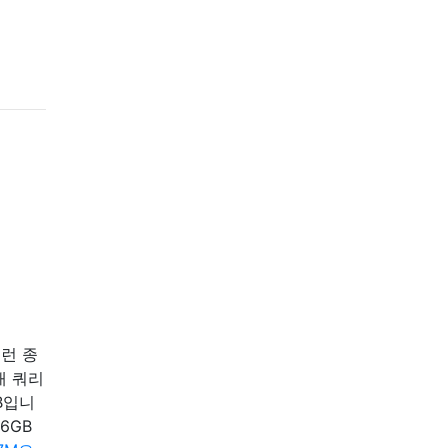
이런 종
재 쿼리
GB입니
16GB