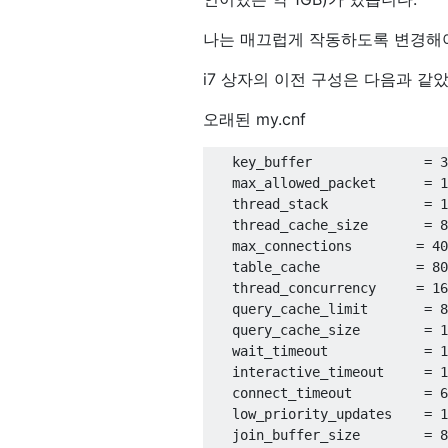
나는 매끄럽게 작동하도록 변경해야
i7 상자의 이전 구성은 다음과 같았습니다
오래된 my.cnf
   key_buffer              
=
3
   max_allowed_packet      
=
1
   thread_stack            
=
1
   thread_cache_size       
=
8
   max_connections        
=
40
   table_cache            
=
80
   thread_concurrency     
=
16
   query_cache_limit       
=
8
   query_cache_size        
=
1
   wait_timeout            
=
1
   interactive_timeout     
=
1
   connect_timeout         
=
6
   low_priority_updates    
=
1
   join_buffer_size        
=
8