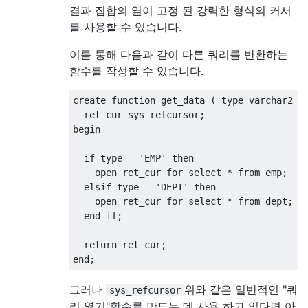
결과 집합의 열이 고정 된 강력한 형식의 커서
를 사용할 수 있습니다.
이를 통해 다음과 같이 다른 쿼리를 반환하는
함수를 작성할 수 있습니다.
create
function
 get_data 
(
 type varchar2 
)
  ret_cur sys_refcursor
;
begin
if
 type 
=
'EMP'
then
open
 ret_cur 
for
select
*
from
 emp
;
  elsif type 
=
'DEPT'
then
open
 ret_cur 
for
select
*
from
 dept
;
end
if
;
return
 ret_cur
;
end
;
그러나
위와 같은 일반적인 "쿼
sys_refcursor
리 열기"함수를 만드는 데 사용 하고 있다면 아