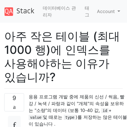
데이터베이스 관
태
Account
리자
그
아주 작은 테이블 (최대
1000 행)에 인덱스를
사용해야하는 이유가
있습니까?
응용 프로그램 개발 중에 제품의 신선 / 썩음, 빨
9
강 / 녹색 / 파랑과 같이 "개체"의 속성을 보유하
는 "소량"의 데이터 (보통 10-40 값,
+
id
및 때로는
)를 저장하는 많은 테이블
value
type
이 있습니다 .