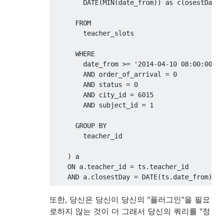
        DATE
(
MIN
(
date_from
))
as
 closestDay

FROM
        teacher_slots

WHERE
        date_from 
>=
'2014-04-10 08:00:00'
AND
 order_of_arrival 
=
0
AND
 status 
=
0
AND
 city_id 
=
6015
AND
 subject_id 
=
1
GROUP
BY
        teacher_id

)
 a

ON
 a
.
teacher_id 
=
 ts
.
teacher_id

AND
 a
.
closestDay 
=
 DATE
(
ts
.
date_from
)
WHERE
또한, 당신은 당신이 당신의 "플러그인"을 필요
/* conditions that were common to both
로하지 않는 것이 더 그래서 당신의 쿼리를 "정
    ts
.
status 
=
0