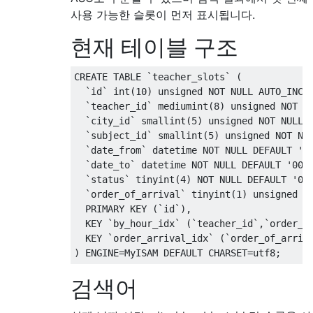
사용 가능한 슬롯이 먼저 표시됩니다.
현재 테이블 구조
CREATE
TABLE
`
teacher_slots
`
(
`
id
`
 int
(
10
)
 unsigned 
NOT
NULL
 AUTO_INCR
`
teacher_id
`
 mediumint
(
8
)
 unsigned 
NOT
N
`
city_id
`
 smallint
(
5
)
 unsigned 
NOT
NULL
,
`
subject_id
`
 smallint
(
5
)
 unsigned 
NOT
NU
`
date_from
`
 datetime 
NOT
NULL
DEFAULT
'0
`
date_to
`
 datetime 
NOT
NULL
DEFAULT
'000
`
status
`
 tinyint
(
4
)
NOT
NULL
DEFAULT
'0'
`
order_of_arrival
`
 tinyint
(
1
)
 unsigned 
N
PRIMARY
KEY
(`
id
`),
KEY
`
by_hour_idx
`
(`
teacher_id
`,`
order_o
KEY
`
order_arrival_idx
`
(`
order_of_arriv
)
 ENGINE
=
MyISAM 
DEFAULT
 CHARSET
=
utf8
;
검색어