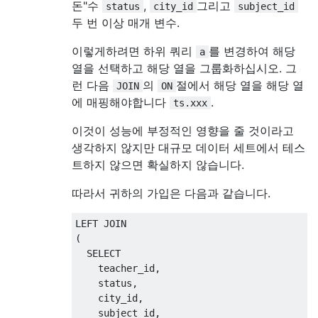
돈"수
,
그리고
status
city_id
subject_id
AND
 ts
.
city_id 
=
6015
두 번 이상 매개 변수.
AND
 ts
.
subject_id 
=
1
이렇게하려면 하위 쿼리
를 변경하여 해당
a
AND
열을 선택하고 해당 열을 그룹화하십시오. 그
(
런 다음
의
절에서 해당 열을 해당 열
JOIN
ON
(
에 매핑해야합니다
.
/* conditions that were from above 
ts.xxx
           (ie when we joined to get close
이것이 성능에 부정적인 영향을 줄 것이라고
        a
.
teacher_id 
IS
NOT
NULL
생각하지 않지만 대규모 데이터 세트에서 테스
AND
 ts
.
date_from 
>=
'2014-04-10 08
AND
 ts
.
order_of_arrival 
=
0
트하지 않으면 확실하지 않습니다.
)
따라서 귀하의 가입은 다음과 같습니다.
OR
(
/* conditions that were below the u
LEFT
JOIN
          (ie when we didn't join) */
(
        a
.
teacher_id 
IS
NULL
SELECT
AND
 ts
.
order_of_arrival 
=
1
    teacher_id
,
AND
    status
,
(
    city_id
,
(
    subject_id
,