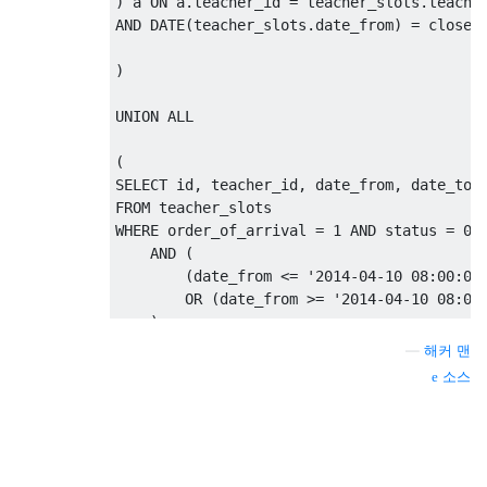
)
 a 
ON
 a
.
teacher_id 
=
 teacher_slots
.
AND
 DATE
(
teacher_slots
.
date_from
)
=
 closest
)
UNION
ALL
(
SELECT
 id
,
 teacher_id
,
 date_from
,
 date_to
,
FROM
WHERE
 order_of_arrival 
=
1
AND
 status 
=
0
AND
(
(
date_from 
<=
'2014-04-10 08:00:00
OR
(
date_from 
>=
'2014-04-10 08:00
)
GROUP
BY
—
해커 맨
)
소스
ORDER
BY
 date_from 
ASC
;