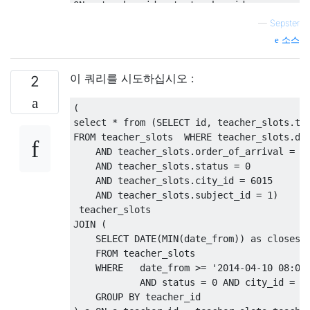
ON
 a
.
teacher_id 
=
 ts
.
AND
 a
.
status 
=
 ts
.
—
Sepster
AND
 a
.
city_id 
=
 ts
.
소스
AND
 a
.
subject_id 
=
 ts
.
AND
 a
.
closestDay 
=
 DATE
(
ts
.
date_from
)
이 쿼리를 시도하십시오 :
2
(
select
*
from
(
SELECT
 id
,
 teacher_slots
.
te
FROM
 teacher_slots  
WHERE
 teacher_slots
.
da
AND
 teacher_slots
.
order_of_arrival 
=
0
AND
 teacher_slots
.
status 
=
0
AND
 teacher_slots
.
city_id 
=
6015
AND
 teacher_slots
.
subject_id 
=
1
)
JOIN
(
SELECT
 DATE
(
MIN
(
date_from
))
as
 closest
FROM
 teacher_slots

WHERE
   date_from 
>=
'2014-04-10 08:00
AND
 status 
=
0
AND
 city_id 
=
6
GROUP
BY