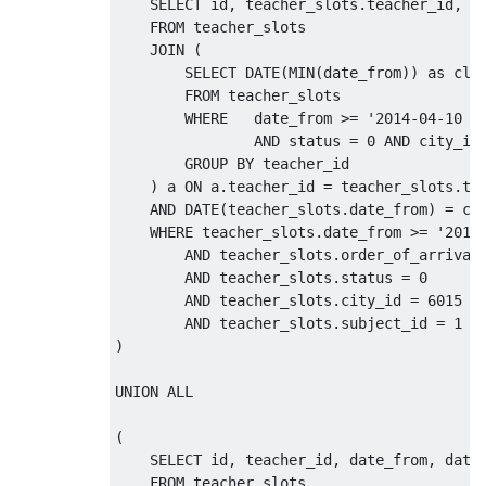
SELECT
 id
,
 teacher_slots
.
teacher_id
,
 d
FROM
 teacher_slots

JOIN
(
SELECT
 DATE
(
MIN
(
date_from
))
as
 clo
FROM
 teacher_slots

WHERE
   date_from 
>=
'2014-04-10 0
AND
 status 
=
0
AND
 city_id
GROUP
BY
 teacher_id

)
 a 
ON
 a
.
teacher_id 
=
 teacher_slots
.
tea
AND
 DATE
(
teacher_slots
.
date_from
)
=
 clo
WHERE
 teacher_slots
.
date_from 
>=
'2014
AND
 teacher_slots
.
order_of_arrival
AND
 teacher_slots
.
status 
=
0
AND
 teacher_slots
.
city_id 
=
6015
AND
 teacher_slots
.
subject_id 
=
1
)
UNION
ALL
(
SELECT
 id
,
 teacher_id
,
 date_from
,
 date
FROM
 teacher_slots
