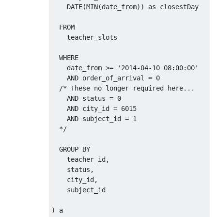
            date_from 
<=
'2014-04-10 08:00
    DATE
(
MIN
(
date_from
))
as
 closestDay

AND
            date_to 
>=
'2014-04-10 08:00:0
FROM
)
    teacher_slots

/* rows that met this condition w
WHERE
             as a result of 'difficult to 
    date_from 
>=
'2014-04-10 08:00:00'
OR
 date_from 
>=
'2014-04-10 08:0
AND
 order_of_arrival 
=
0
)
/* These no longer required here...

)
    AND status = 0 

)
    AND city_id = 6015 

    AND subject_id = 1

ORDER
BY
  */
   ts
.
date_from 
ASC
;
GROUP
BY
    teacher_id
,
    status
,
    city_id
,
    subject_id

)