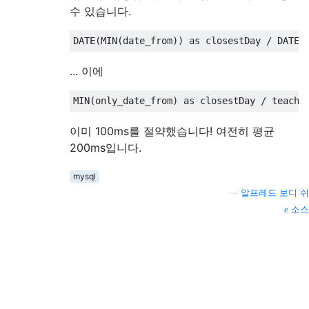
수 있습니다.
DATE
(
MIN
(
date_from
))
as
 closestDay 
/
 DATE
(
... 이에
MIN
(
only_date_from
)
as
 closestDay 
/
 teache
이미 100ms를 절약했습니다! 여전히 평균
200ms입니다.
mysql
—
알프레드 보디 쉬
소스