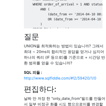
WHERE
 order_of_arrival 
=
1
AND
 status 
AND
(
(
date_from 
<=
'2014-04-10 08:0
OR
(
date_from 
>=
'2014-04-10 0
)
GROUP
BY
질문
)
ORDER
BY
 date_from 
ASC
;
UNION을 최적화하는 방법이 있습니까? 그래서
최대 ~ 20ms의 합리적인 응답을 얻거나 심지어
하나의 쿼리 (IF 등으로)를 기준으로 + 시간당 반
환 범위를 얻을 수 있습니까?
SQL 피들 :
http://www.sqlfiddle.com/#!2/59420/1/0
편집하다:
날짜 만 저장 한 "only_date_from"필드를 만들어
서 일부 비정규 화를 시도 했으므로이를 변경할