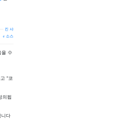
—
킨 샤
소스
음을 수
하고 "코
 정의됩
바꿉니다