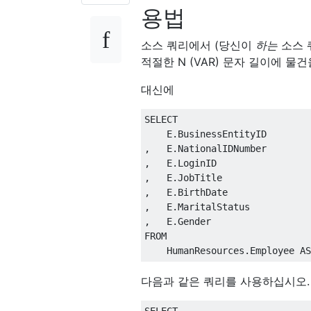
용법
소스 쿼리에서 (당신이
하는
소스 
적절한 N (VAR) 문자 길이에 물
대신에
SELECT
    E
.
,
   E
.
,
   E
.
,
   E
.
,
   E
.
,
   E
.
,
   E
.
FROM
    HumanResources
.
Employee 
AS
다음과 같은 쿼리를 사용하십시오.
SELECT