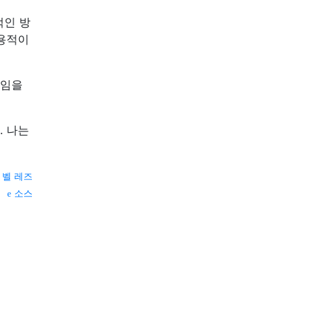
적인 방
실용적이
것임을
. 나는
 벨 레즈
소스