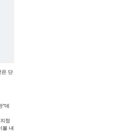
것은 단
한"데
 지정
테이블 내