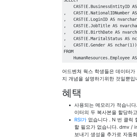
    CAST
(
E
.
BusinessEntityID 
AS
,
   CAST
(
E
.
NationalIDNumber 
AS
,
   CAST
(
E
.
LoginID 
AS
 nvarchar
,
   CAST
(
E
.
JobTitle 
AS
 nvarcha
,
   CAST
(
E
.
BirthDate 
AS
 nvarch
,
   CAST
(
E
.
MaritalStatus 
AS
 nc
,
   CAST
(
E
.
Gender 
AS
 nchar
(
1
))
FROM
    HumanResources
.
Employee 
AS
어드벤쳐 웍스 학생들은 데이터가
지 개념을 설명하기위한 것일뿐입
혜택
사용되는 메모리가 적습니다
이터의 두 복사본을 할당하고
RSI가
없습니다 . N 번 클
할 필요가 없습니다. dmv / i
보내기 생성을 추가로 자동화