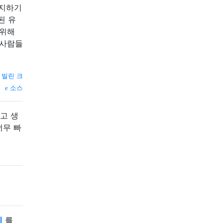
유지하기
된 유
 위해
n 사람들
—
빌린 크
소스
고 생
너무 빠
체
를