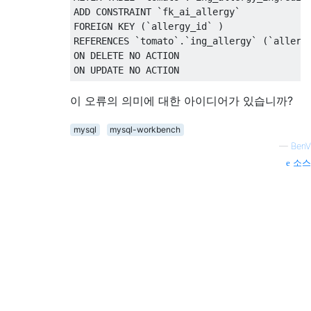
ADD
CONSTRAINT
`
fk_ai_allergy
`
FOREIGN
KEY
(`
allergy_id
`
)
REFERENCES
`
tomato
`.`
ing_allergy
`
(`
allerg
ON
DELETE
ON
UPDATE
 NO ACTION
이 오류의 의미에 대한 아이디어가 있습니까?
mysql
mysql-workbench
—
BenV
소스