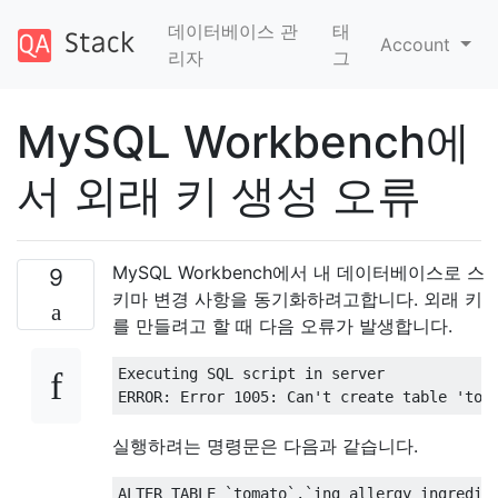
데이터베이스 관
태
Account
리자
그
MySQL Workbench에
서 외래 키 생성 오류
MySQL Workbench에서 내 데이터베이스로 스
9
키마 변경 사항을 동기화하려고합니다. 외래 키
를 만들려고 할 때 다음 오류가 발생합니다.
Executing SQL script 
in
 server

ERROR
:
 Error 
1005
:
 Can
't create table '
tom
실행하려는 명령문은 다음과 같습니다.
ALTER
TABLE
`
tomato
`.`
ing_allergy_ingredie