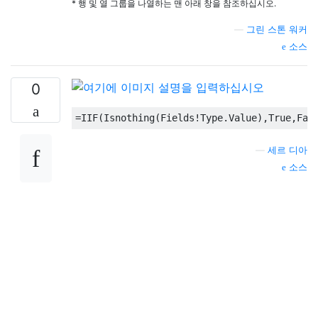
* 행 및 열 그룹을 나열하는 맨 아래 창을 참조하십시오.
—
그린 스톤 워커
소스
0
=
IIF
(
Isnothing
(
Fields
!
Type
.
Value
),
True
,
Fal
—
세르 디아
소스