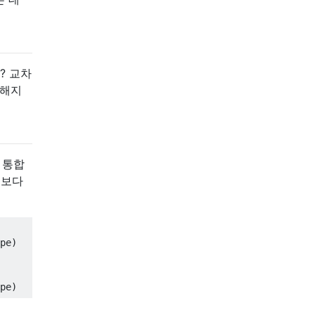
? 교차
 해지
 통합
것보다
pe
)
pe
)