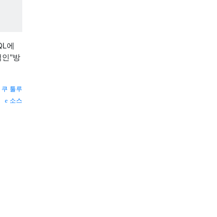
QL에
적인"방
—
쿠 툴루
소스