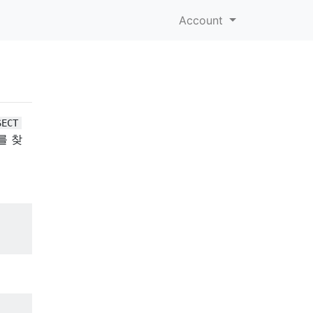
Account
SECT
를 찾