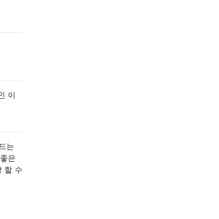
인 이
 드는
 좋은
 할 수