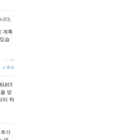
니다.
된 계획
 있습
—
usr
소스
ELECT
을 얻
처리 하
 추가
는 데