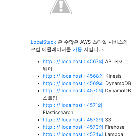
LocalStack
은 수많은 AWS 스타일 서비스의
로컬 에뮬레이터를
가동
시킵니다.
http : // localhost : 4567의
API 게이트
웨이
http : // localhost : 4568의
Kinesis
http : // localhost : 4569의
DynamoDB
http : // localhost : 4570의
DynamoDB
스트림
http : // localhost : 4571의
Elasticsearch
http : // localhost : 4572의
S3
http : // localhost : 4573의
Firehose
http : // localhost : 4574의
Lambda