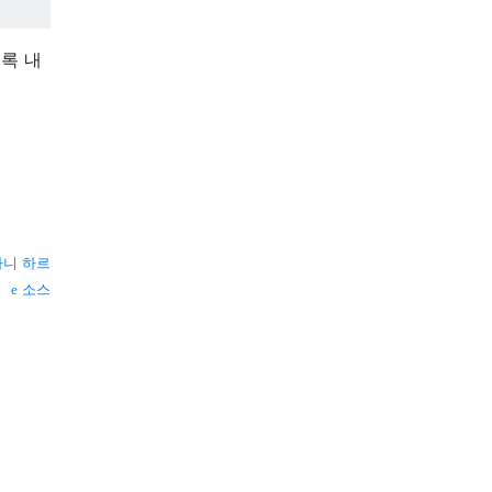
블록 내
니 하르
소스