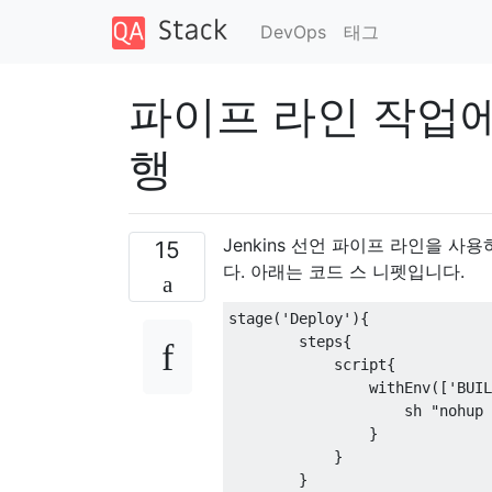
DevOps
태그
파이프 라인 작업
행
Jenkins 선언 파이프 라인을 
15
다. 아래는 코드 스 니펫입니다.
stage('Deploy'){

        steps{

            script{

                withEnv(['BUIL
                    sh "nohup 
                }

            }

        }
