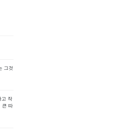
는 그것
하고 작
 큰 따