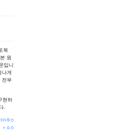
토목
본 원
때문입니
엄청나게
 전부
 구현하
다.
가이우스
소스