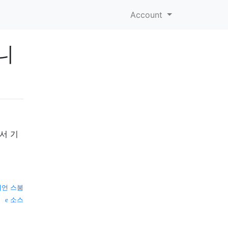
Account
니
서 기
언 스붐
소스