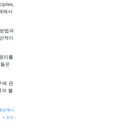
iples,
 책에서
 방법과
일반적이
 원리를
람들은
구에 관
류의 블
예브게니
소스