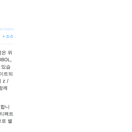
re.Vriens
소스
답은 위
BOL,
수 있습
데이트되
z /
 함께
동합니
 아티팩트
므로 별