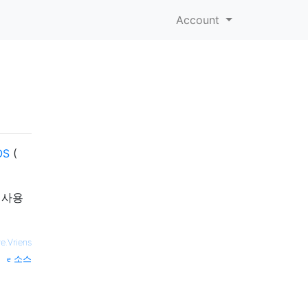
Account
OS
(
 사용
re.Vriens
소스