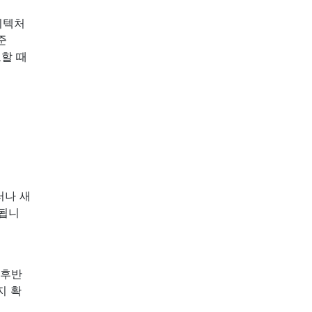
키텍처
준
할 때
러나 새
공됩니
 후반
지 확