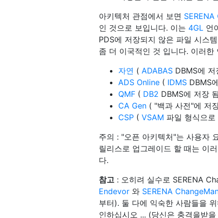
아키텍처 관점에서 보면
SERENA
인 것으로 보입니다. 이는
4GL
언어
PDS에 저장되지 않은 파일 시스
좀 더 이국적인 것 입니다. 이러한
자연
(
ADABAS
DBMS에 저장
ADS Online
(
IDMS
DBMS에
QMF
(
DB2
DBMS에 저장 됨 
CA Gen
( "백과 사전"에 저장
CSP
(
VSAM
파일 형식으로 저
주의 : "오픈 아키텍처"는 사용자
릴리스로 업그레이드 할 때는 이러
다.
참고
: 오히려 실수로 SERENA Ch
Endevor
와
SERENA ChangeMa
부터). 둘 다에 익숙한 사람들을 
인하십시오 ... (당신은 충격을받을 것