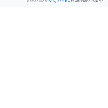
Licensed under
cc by-sa 3.0
with attribution required.