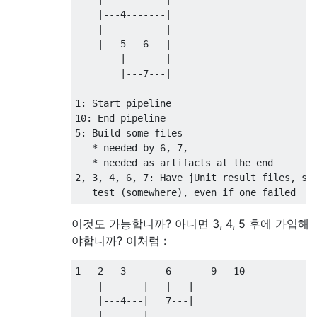
    |---4-------|

    |           |

    |---5---6---|

        |       |

        |---7---|

1: Start pipeline

10: End pipeline

5: Build some files

   * needed by 6, 7,

   * needed as artifacts at the end

2, 3, 4, 6, 7: Have jUnit result files, sho
이것도 가능합니까? 아니면 3, 4, 5 후에 가입해
야합니까? 이처럼 :
1---2---3-------6-------9---10

    |       |   |   |

    |---4---|   7---|

    |       |
