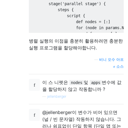
        stage('parallel stage') {

            steps {

                script {

                    def nodes = [:]

                    for (node in params.NOD
                        def apps = [:]

                        for (app in params.
병렬 실행의 이점을 충분히 활용하려면 충분한
                            performDeployme
실행 프로그램을 할당해야합니다.
                        }

                        parallel apps

—
비니 오수 아프
                    }

소스
                    parallel nodes

                }

            }

이 스 니펫은
및
변수에 값
nodes
apps
        }

을 할당하지 않고 작동합니까 ?
    }

—
jellenberger
@jellenberger이 변수가 비어 있으면
(널 / 빈 문자열) 작동하지 않습니다. 그
러나 쉼표없이 단일 항목 (단일 앱 또는