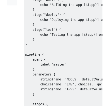
        echo "Building the app [${app}] on 
    }

    stage("deploy") {

        echo "Deploying the app ${app}] on 
    }

    stage("test") {

        echo "Testing the app [${app}] on n
    }

}

pipeline {

    agent {

        label 'master'

    }

    parameters {

        string(name: 'NODES', defaultValue:
        choice(name: 'ENV', choices: 'qa', 
        string(name: 'APPS', defaultValue: 
    }

    stages {
