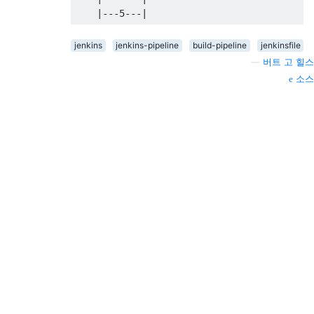
jenkins
jenkins-pipeline
build-pipeline
jenkinsfile
—
버트 고 힐스
소스