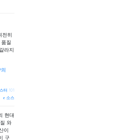
여전히
 품질
 갈라지
r®의
스터 101
소스
의 현대
질 와
사산이
이 구