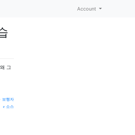
Account
습
왜 그
—
보행자
소스