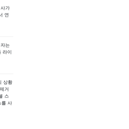
기사가
서 연
술자는
플 라이
의 상황
 제거
블 스
스를 사