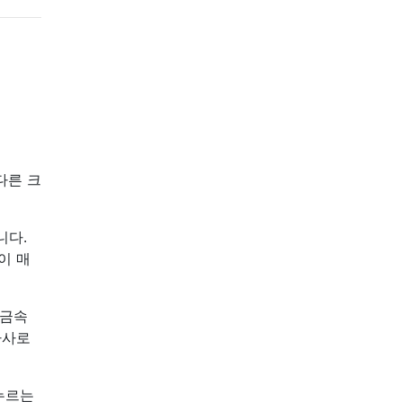
다른 크
니다.
이 매
 금속
나사로
누르는