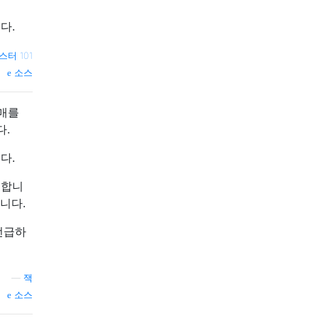
다.
스터 101
소스
판매를
다.
다.
요합니
니다.
언급하
—
잭
소스