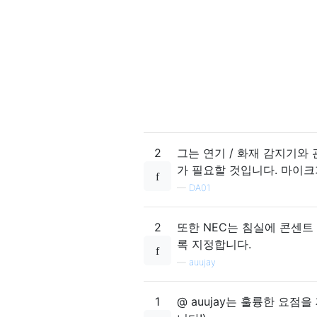
2
그는 연기 / 화재 감지기와
가 필요할 것입니다. 마이크
—
DA01
2
또한 NEC는 침실에 콘센트
록 지정합니다.
—
auujay
1
@ auujay는 훌륭한 요