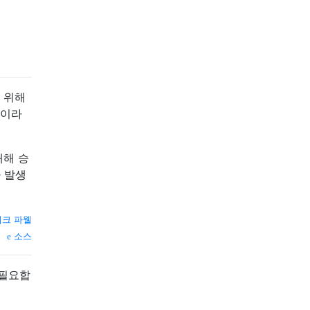
 위해
것이라
대해 승
 발생
크 파웰
소스
 필요합