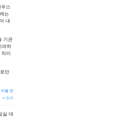
하우스
실에는
어 내
출 기관
 고려하
 차이
스로만
—
키엘 만
소스
침실 대