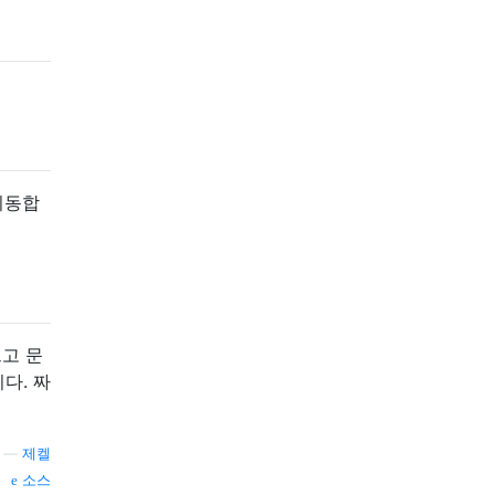
이동합
르고 문
다. 짜
—
제켈
소스