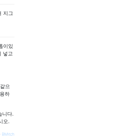
어 지그
 톱이있
에 넣고
 같으
사용하
습니다.
시오.
—
BMitch