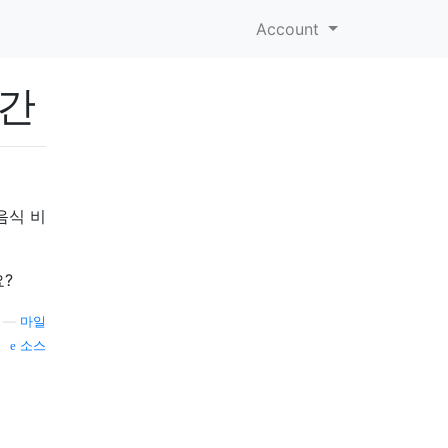
Account
공간
음식 비
?
—
마일
소스