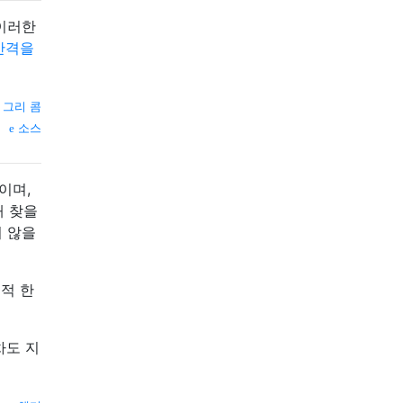
 이러한
간격을
 그리 콤
소스
이며,
해 찾을
지 않을
적 한
차도 지