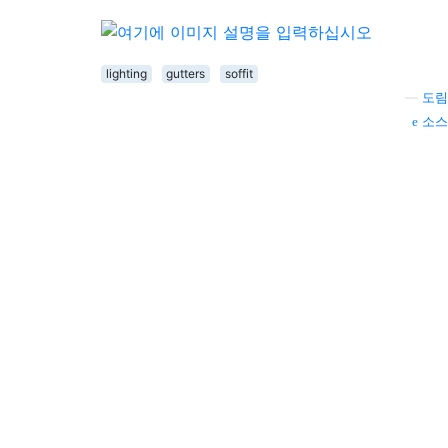
lighting
gutters
soffit
—
도림
소스