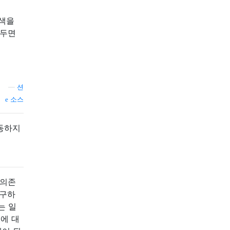
 색을
로두면
—
션
소스
작동하지
 의존
불구하
는 일
에 대