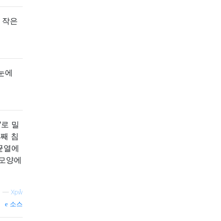
 작은
눈에
"로 밀
번째 침
 균열에
 모양에
—
Χpẘ
소스