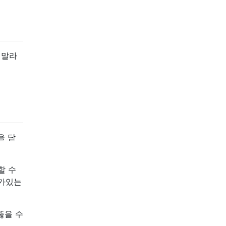
 말라
을 닫
할 수
C가있는
뚫을 수