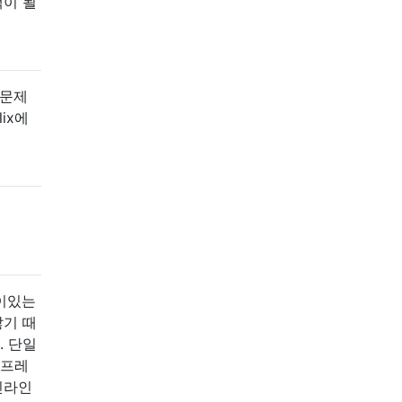
책이 될
 문제
ix에
벽이있는
않기 때
. 단일
 프레
인라인