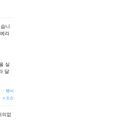
있습니
 예라
을 실
라 달
—
텐시
소스
 거의없