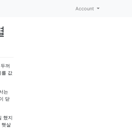
Account
열
된 두꺼
리를 값
에서는
이 닫
칠 했지
 햇살