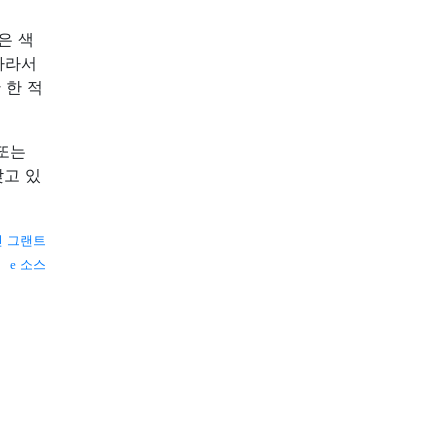
은 색
따라서
 한 적
또는
찾고 있
 그랜트
소스