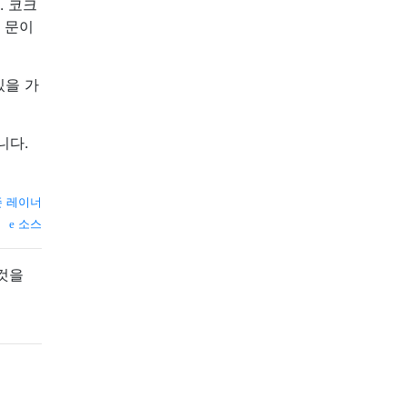
. 코크
 문이
있을 가
니다.
존 레이너
소스
것을