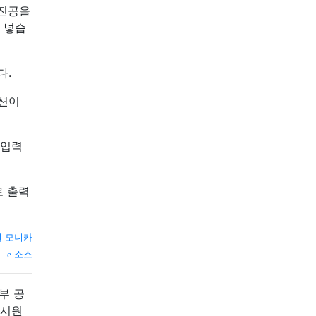
 진공을
 넣습
다.
옵션이
 입력
로 출력
원 모니카
소스
부 공
 시원