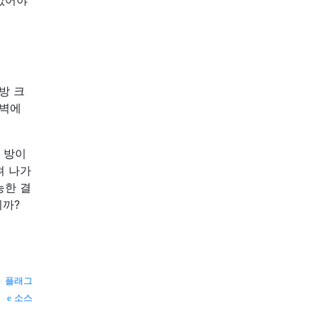
없어야
방 크
 벽에
 방이
져 나가
능한 결
니까?
—
플래그
소스