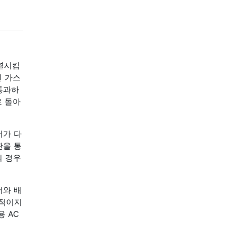
가열시킵
된 가스
통과하
로 돌아
터가 다
관을 통
의 경우
서와 배
율적이지
 AC