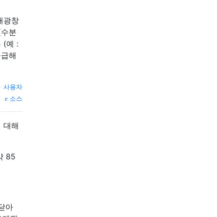
 채광창
(수분
(예 :
공급해
—
사용자
소스
 대해
 85
"닫아