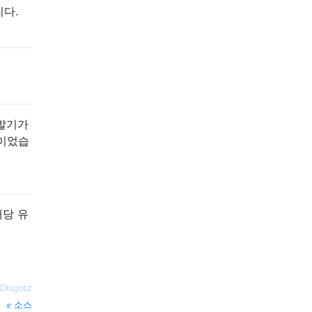
다.
증발기가
념이었습
해당 유
Długosz
소스