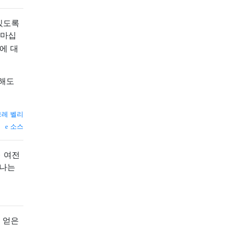
있도록
 마십
에 대
거해도
 브레 벨리
소스
) 여전
 나는
서 얻은