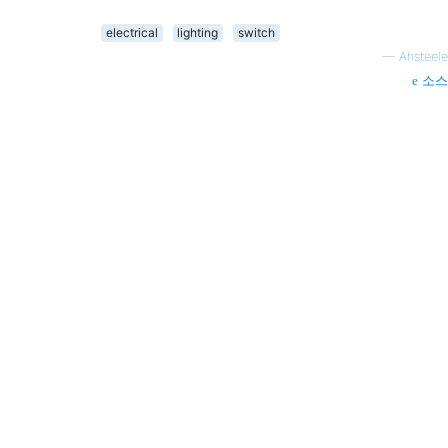
electrical
lighting
switch
—
Ahsteele
소스