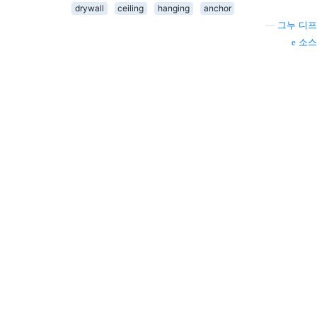
drywall
ceiling
hanging
anchor
—
그누 디프
소스