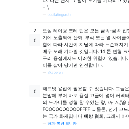
다. 나는 단지 그 날이 오기를 기다리고 
= \
—
oscilatingcretin
2
오실 레이팅 크레 틴은 모든 금속-금속 접
기에 노출되어 산화, 부식 또는 열 사이클
함에 따라 시간이 지남에 따라 느슨해지기
매우 오래 기다릴 것입니다. 14 톤 변형 
구리 용접에서도 이러한 위험이 있습니다.
어를 잡아 당기면 안전합니다.
—
Skaperen
테르밋 용접이 필요할 수 있습니다. 그들은
분말에 부어 바로 용접 고글에 넣어 커넥
의 도가니를 성형 할 수있는 향,
마그네슘 
FOOOOOOOOOOFFFF ... 물론, 전기 코
는 국가 화재입니다
예방
협회, 그래서 아마 
—
하퍼-복원 모니카