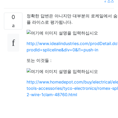
소스
정확한 답변은 아니지만 대부분의 로케일에서 숨
0
플 라이스로 평가됩니다.
http://www.idealindustries.com/prodDetail.do
prodId=spliceline&div=0&l1=push-in
또는 이것들 :
http://www.homedepot.com/buy/electrical/ele
tools-accessories/tyco-electronics/romex-spl
2-wire-1clam-48760.html