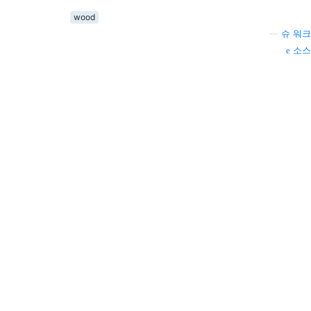
wood
—
슈 워크
소스