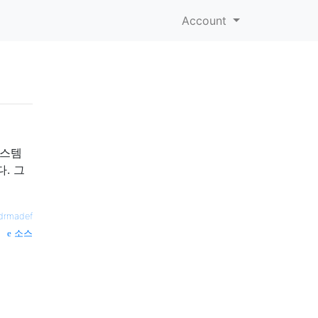
Account
시스템
. 그
drmadef
소스