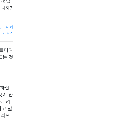
 것입
습니까?
원 모니카
소스
센트마다
드는 것
화하십
것이 안
시 켜
라고 말
반적으