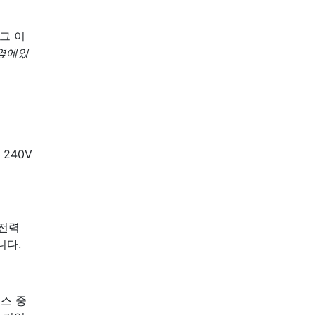
그 이
 옆에있
240V
 전력
니다.
스 중