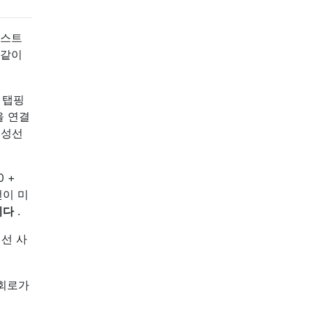
업스트
 같이
 탭핑
을 연결
중성선
 +
선이 미
니다
.
선 사
 회로가