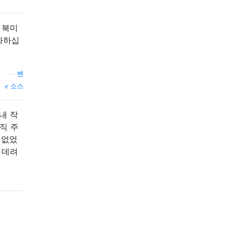
 북미
화하십
—
벤
소스
내 작
직 주
 없었
 데려