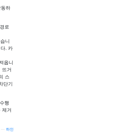
작동하
 경로
있습니
다. 카
가져옵니
 뜨거
의 스
차단기
 수행
 제거
—
하인