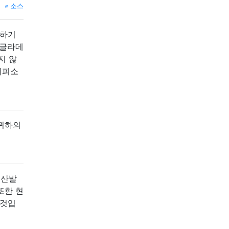
소스
해하기
방글라데
지 않
에피소
 귀하의
 산발
또한 현
것입