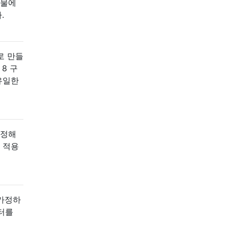
건물에
.
으로 만들
8 구
유일한
조정해
 적용
 가정하
넥터를