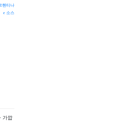
르헨티나
소스
 가깝