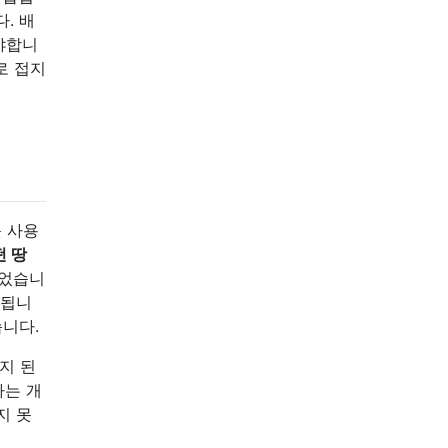
. 배
야합니
로 접지
못 사용
떤 땅
죽었습니
립됩니
습니다.
접지 된
다는 개
지 못