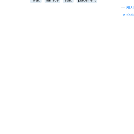
hvac
furnace
attic
placement
—
캐시
소스