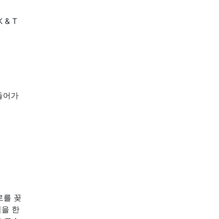
& T
들어가
로를 꽂
업을 한