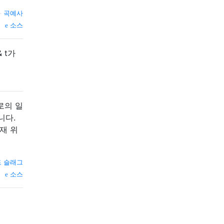
—
곡예사
소스
 t가
로의 일
니다.
재 위
드 슬래그
소스