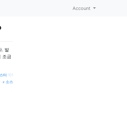
Account
?
. 발
에 조금
스터 101
소스