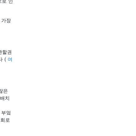
으로 인
 가장
 관할권
다 (
여
 많은
 배치
 부엌
 회로