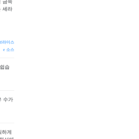
된 금속
는 세라
브라이스
소스
 쉽습
유 수가
려워하게