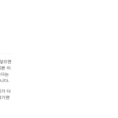
 않으면
기본 이
없다는
니다.
리가 다
생기면