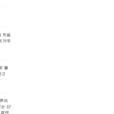
히 처음
 뜨거우
로 불
하고
튜브,
또는 단
 절연,