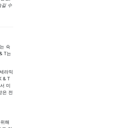
숨길 수
는 숙
& T는
 세라믹
& T
서 미
받은 전
기 위해