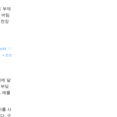
조 부재
 버팀
 천장
스터 101
소스
지에 달
 부딪
. 예를
커를 사
다. 구