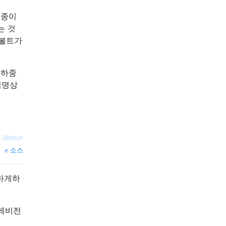
 종이
는 것
 볼트가
 하중
치명상
—
BMitch
소스
못하게하
텔레비전