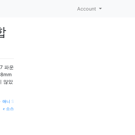
Account
합
7 파운
 8mm
지 않았
—
애니 S
소스