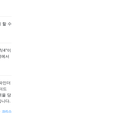
 할 수
1/4"이
벽에서
 파인더
스터드
벽을 당
입니다.
—
크리스