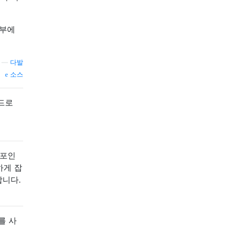
내부에
—
다발
소스
드로
 포인
하게 잡
합니다.
를 사