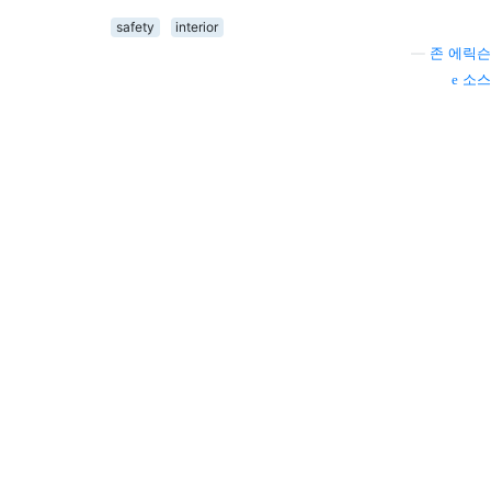
safety
interior
—
존 에릭슨
소스