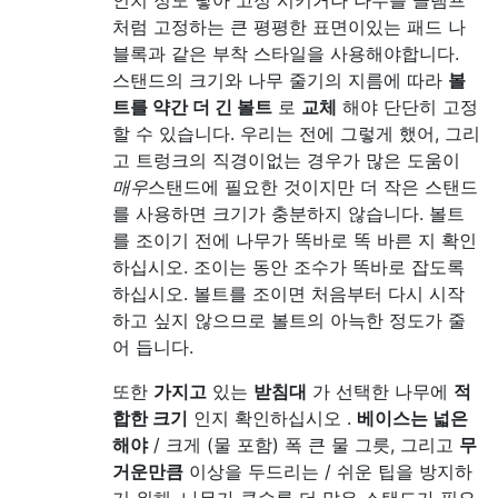
인치 정도 닿아 고정 시키거나 나무를 클램프
처럼 고정하는 큰 평평한 표면이있는 패드 나
블록과 같은 부착 스타일을 사용해야합니다.
스탠드의 크기와 나무 줄기의 지름에 따라
볼
트를 약간 더 긴 볼트
로
교체
해야 단단히 고정
할 수 있습니다. 우리는 전에 그렇게 했어, 그리
고 트렁크의 직경이없는 경우가 많은 도움이
매우
스탠드에 필요한 것이지만 더 작은 스탠드
를 사용하면 크기가 충분하지 않습니다. 볼트
를 조이기 전에 나무가 똑바로 똑 바른 지 확인
하십시오. 조이는 동안 조수가 똑바로 잡도록
하십시오. 볼트를 조이면 처음부터 다시 시작
하고 싶지 않으므로 볼트의 아늑한 정도가 줄
어 듭니다.
또한
가지고
있는
받침대
가 선택한 나무에
적
합한 크기
인지 확인하십시오 .
베이스는 넓은
해야
/ 크게 (물 포함) 폭 큰 물 그릇, 그리고
무
거운만큼
이상을 두드리는 / 쉬운 팁을 방지하