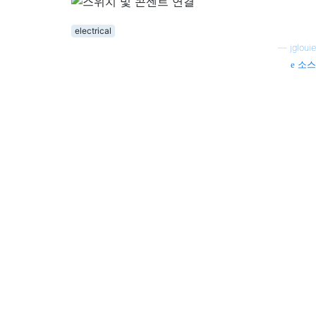
electrical
—
jglouie
소스