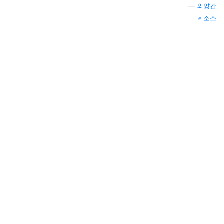
—
외양간
소스