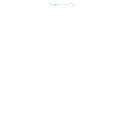
—
ThreePhaseEel