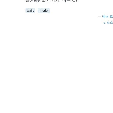
일산화탄소 감지기? 다른 것?
walls
interior
—
네버 트
소스