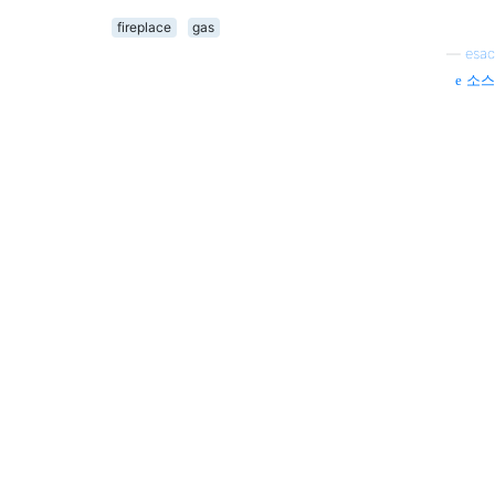
fireplace
gas
—
esac
소스