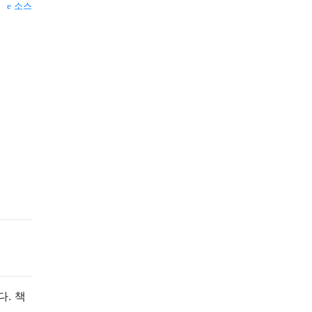
소스
다. 책