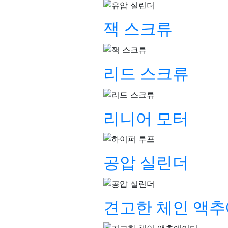
잭 스크류
리드 스크류
리니어 모터
공압 실린더
견고한 체인 액