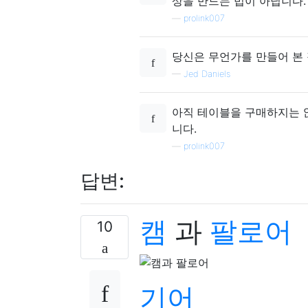
상을 만드는 법이 아닙니다.
—
prolink007
당신은 무언가를 만들어 본 
—
Jed Daniels
아직 테이블을 구매하지는 
니다.
—
prolink007
답변:
캠
과
팔로어
10
기어