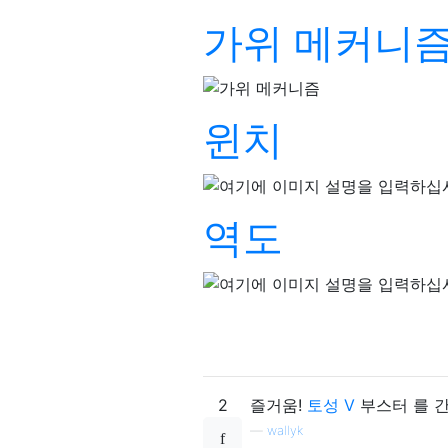
가위 메커니
윈치
역도
2
즐거움!
토성 V
부스터 를 간
—
wallyk