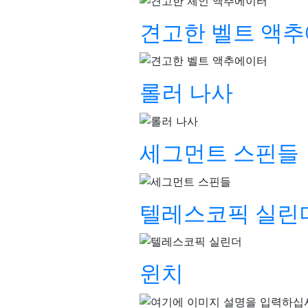
견고한 벨트 액
롤러 나사
세그먼트 스핀들
텔레스코픽 실린
윈치