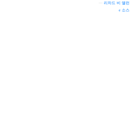
—
리차드 비 앨런
소스