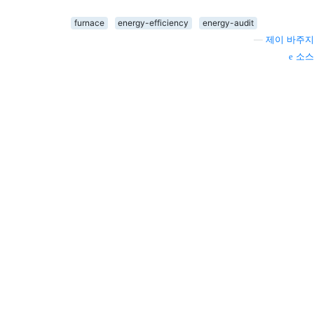
furnace
energy-efficiency
energy-audit
—
제이 바주지
소스