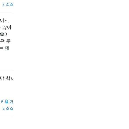
소스
찢어지
무 많아
 쓸어
은 두
는 데
 함).
—
키엘 만
소스