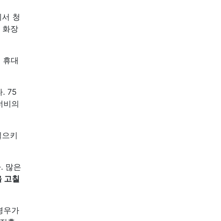
에서 청
. 화장
 휴대
 75
 너비의
일으키
. 많은
 고칠
 경우가