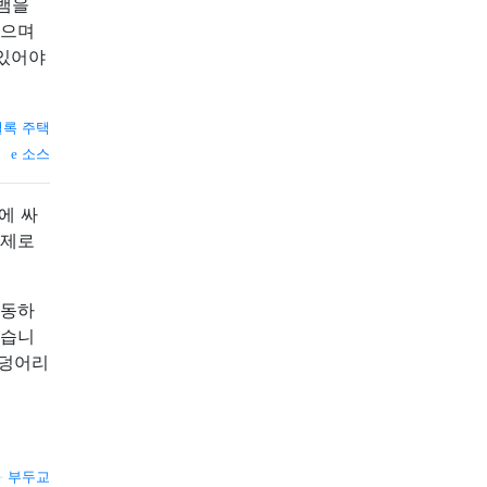
 뱀을
있으며
 있어야
셜록 주택
소스
에 싸
강제로
작동하
했습니
 덩어리
—
부두교