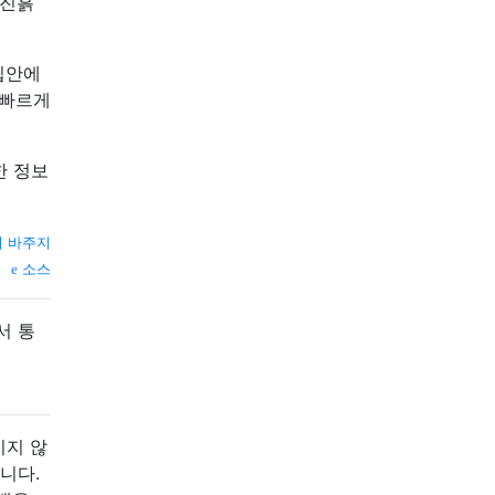
 진흙
집안에
 빠르게
한 정보
 바주지
소스
서 통
이지 않
니다.