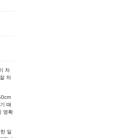
이 차
잘 차
0cm
기 때
이 명확
생한 일