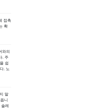
체 접촉
는 확
이어와의
. 주
을 쉽
다. 노
지 말
져옵니
 솔레