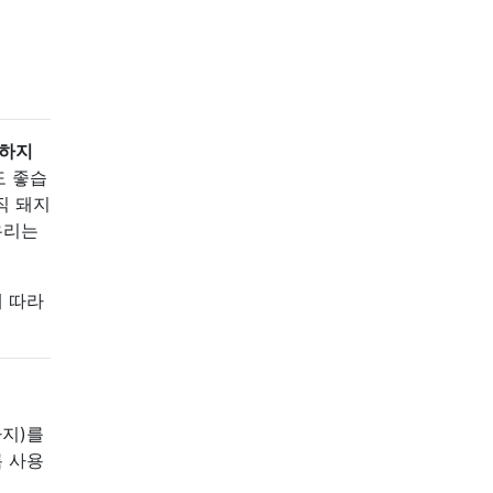
하지
도 좋습
직 돼지
우리는
에 따라
까지)를
록 사용