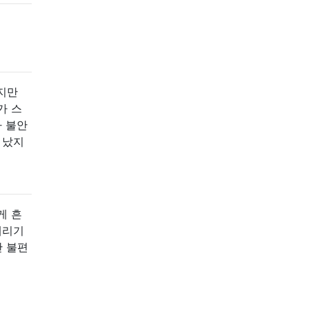
지만
가 스
가 불안
 났지
게 흔
때리기
안 불편