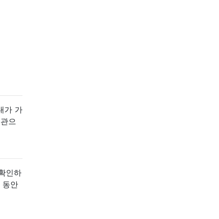
내가 가
습관으
 확인하
 동안