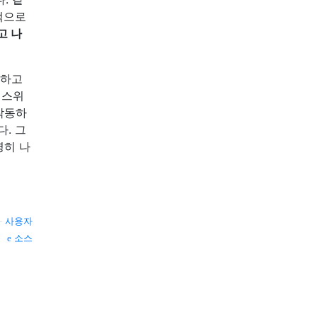
적으로
고 나
말하고
 스위
작동하
. 그
명히 나
—
사용자
소스